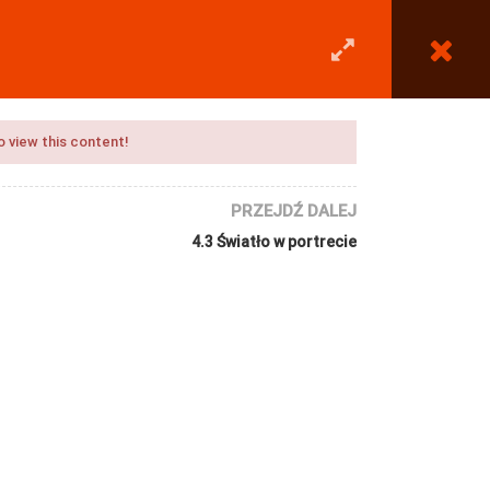
0
LOGOWANIE
REJESTRACJA
o view this content!
PRZEJDŹ DALEJ
4.3 Światło w portrecie