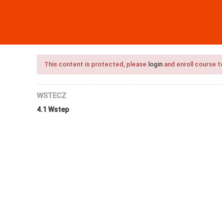
ANE
SZKOŁA
KONTAKT
This content is protected, please
login
and enroll course t
WSTECZ
4.1 Wstep