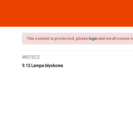
ANE
SZKOŁA
KONTAKT
This content is protected, please
login
and enroll course t
WSTECZ
9.12 Lampa błyskowa