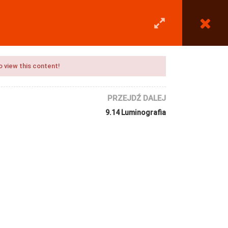
0
LOGOWANIE
REJESTRACJA
o view this content!
PRZEJDŹ DALEJ
9.14 Luminografia